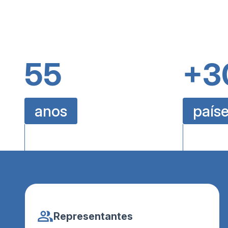
55
+3
anos
país
Representantes