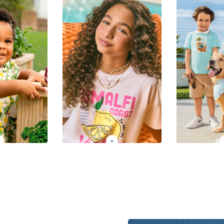
memórias da
Moda par
rnidade às
Para meninas que amam
meninas ma
a infância.
brilhar com personalidade
do momento
R ao 12
e estilo. Grade: 12 ao 18