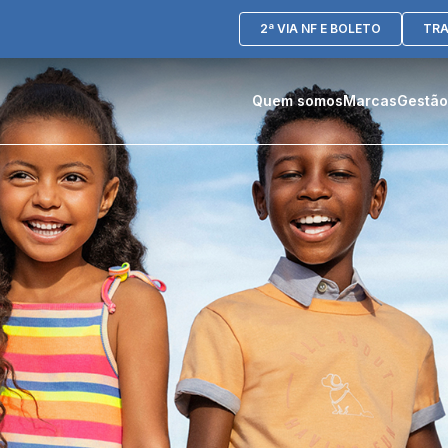
2ª VIA NF E BOLETO
TR
Quem somos
Marcas
Gestão