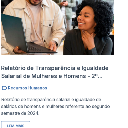
S
S
Em
ap
Sa
de
do
da
aç
Relatório de Transparência e Igualdade
pr
Salarial de Mulheres e Homens - 2º
co
Semestre 2024
Recursos Humanos
Relatório de transparência salarial e igualdade de
salários de homens e mulheres referente ao segundo
semestre de 2024.
LEIA MAIS