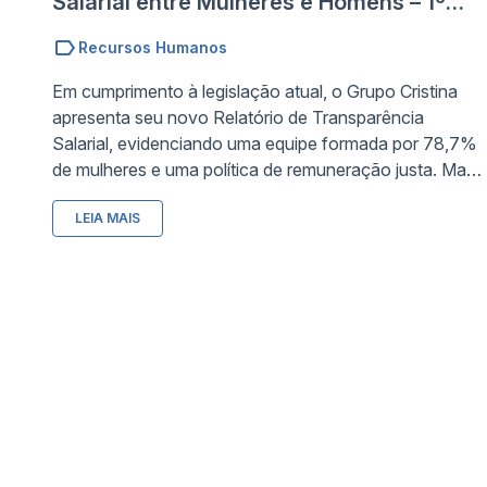
Salarial entre Mulheres e Homens – 1º
Semestre de 2026
Recursos Humanos
Em cumprimento à legislação atual, o Grupo Cristina
apresenta seu novo Relatório de Transparência
Salarial, evidenciando uma equipe formada por 78,7%
de mulheres e uma política de remuneração justa. Mais
do que apresentar dados, o relatório reforça a cultura
LEIA MAIS
da empresa construída desde 1970, detalhando suas
ações afirmativas ativas para a contratação diversa,
promoção para cargos de liderança e incentivo ao
compartilhamento de responsabilidades familiares.
o