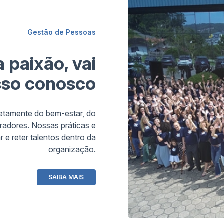
R SITE
ACESSAR SITE
ACESS
Gestão de Pessoas
 paixão, vai
sso conosco
etamente do bem-estar, do
adores. Nossas práticas e
r e reter talentos dentro da
organização.
SAIBA MAIS