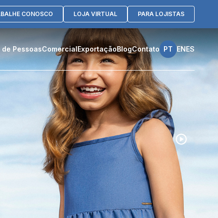
ABALHE CONOSCO
LOJA VIRTUAL
PARA LOJISTAS
 de Pessoas
Comercial
Exportação
Blog
Contato
PT
EN
ES