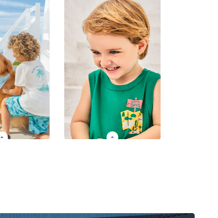
a meninos e
is conectados
Roupa feita para a criança
! Grade: P ao
brincar e se divertir! Grade:
16
P ao 14