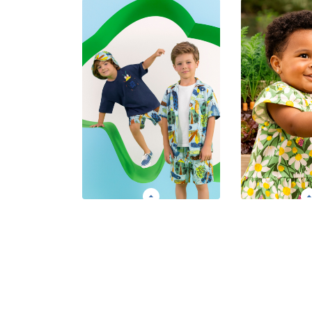
A diversão começa assim!
Construindo 
Uma marca criativa,
saída mate
moderna e divertida.
aventuras d
Grade: P ao 08
Grade: P