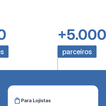
0
+5.00
es
parceiros
Para Lojistas