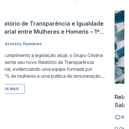
elatório de Transparência e Igualdade
alarial entre Mulheres e Homens – 1º
emestre de 2026
Recursos Humanos
 cumprimento à legislação atual, o Grupo Cristina
resenta seu novo Relatório de Transparência
larial, evidenciando uma equipe formada por
,7% de mulheres e uma política de remuneração
sta. Mais do que apresentar dados, o relatório
LEIA MAIS
força a cultura da empresa construída desde 1970,
Relat
talhando suas ações afirmativas ativas para a
ntratação diversa, promoção para cargos de
Salar
derança e incentivo ao compartilhamento de
Seme
Rec
sponsabilidades familiares.
O Grup