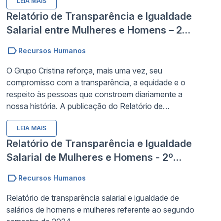
LEIA MAIS
reforça a cultura da empresa construída desde 1970,
detalhando suas ações afirmativas ativas para a
Relatório de Transparência e Igualdade
contratação diversa, promoção para cargos de
Salarial entre Mulheres e Homens – 2º
liderança e incentivo ao compartilhamento de
Semestre de 2025
responsabilidades familiares.
Recursos Humanos
O Grupo Cristina reforça, mais uma vez, seu
compromisso com a transparência, a equidade e o
respeito às pessoas que constroem diariamente a
nossa história. A publicação do Relatório de
Transparência e Igualdade Salarial entre Mulheres e
LEIA MAIS
Homens – 2º Semestre de 2025 tem como objetivo
garantir transparência e contribuir para o avanço da
Relatório de Transparência e Igualdade
equidade salarial entre mulheres e homens em todo
Salarial de Mulheres e Homens - 2º
o país.
Semestre 2024
Recursos Humanos
Relatório de transparência salarial e igualdade de
salários de homens e mulheres referente ao segundo