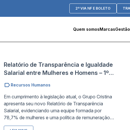
2ª VIA NF E BOLETO
TR
Quem somos
Marcas
Gestão
Relatório de Transparência e Igualdade
Salarial entre Mulheres e Homens – 1º
Semestre de 2026
Recursos Humanos
Em cumprimento à legislação atual, o Grupo Cristina
apresenta seu novo Relatório de Transparência
Salarial, evidenciando uma equipe formada por
78,7% de mulheres e uma política de remuneração
justa. Mais do que apresentar dados, o relatório